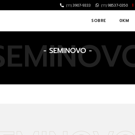
3907-9333
98537-0350
(11)
(11)
SOBRE
0KM
SEMINOV
- SEMINOVO -