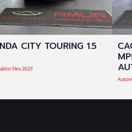
NG 1.5
CAOA CHERY TIGGO
MPFI 16V FLEX LO
AUTOMÁTICO
Automático Flex 2022