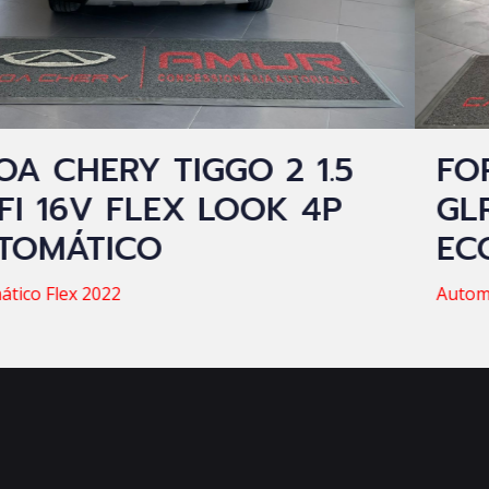
 2 1.5
FORD MAVERICK C
OK 4P
GLRT 2.0 LARIAT A
ECO BOOST
Automático Gasolina 2022