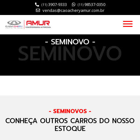
3907-9333
98537-0350
(11)
(11)
vendas@caoacheryamur.com.br
- SEMINOVO -
SEMINOVO
- SEMINOVOS -
CONHEÇA OUTROS CARROS DO NOSSO
ESTOQUE